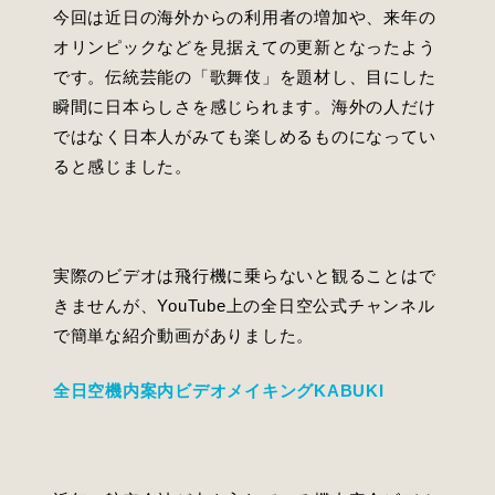
出張レッスン
今回は近日の海外からの利用者の増加や、来年の
オリンピックなどを見据えての更新となったよう
アカデミックスタディスキル
です。伝統芸能の「歌舞伎」を題材し、目にした
瞬間に日本らしさを感じられます。海外の人だけ
アカデミックライティング
ではなく日本人がみても楽しめるものになってい
パーソナルステートメント
ると感じました。
ビジネス英語コース
エグゼクティブ・イングリッシュ
実際のビデオは飛行機に乗らないと観ることはで
きませんが、YouTube上の全日空公式チャンネル
で簡単な紹介動画がありました。
全日空機内案内ビデオメイキングKABUKI