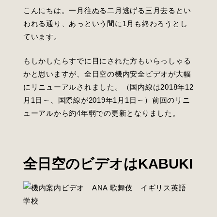
IELTS模擬テスト
こんにちは。一月往ぬる二月逃げる三月去るとい
スタッフ
われる通り、あっという間に1月も終わろうとし
IELTS 1:1
ています。
IELTSグループレッスン
もしかしたらすでに目にされた方もいらっしゃる
かと思いますが、全日空の機内安全ビデオが大幅
IELTS4U@ディスタンス
にリニューアルされました。（国内線は2018年12
月1日～、国際線が2019年1月1日～）前回のリニ
OET4U
ューアルから約4年弱での更新となりました。
TKT
プライベートレッスン
全日空のビデオはKABUKI
Kidsコース
留学・Study Abroad UK＋