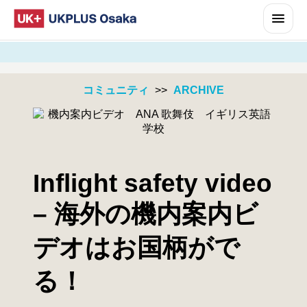
コミュニティ
>>
ARCHIVE
UKPLUSについて
なぜUKPLUS Osakaなのか？
Inflight safety video
ここから始める
FAQ
– 海外の機内案内ビ
クラスレベル (CEFR)
ご入学までの流れ
デオはお国柄がで
Life in English
レベルチェック
る！
試験
教師