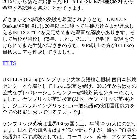
2015年から新たに始まったIELTS Life Skillsの3種類の中から
希望する試験を選ぶことができます。
皆さまがどの試験の受験を希望されようとも、UKPLUS
Osakaの講師陣には20年以上に渡って生徒の皆さまが達成し
えるIELTSスコアを見定めてきた豊富な経験があります。そ
して当校が開校して5年、これまでにここで学び、試験を受
けられてきた生徒の皆さまのうち、90%以上の方がIELTSの
目標スコアを達成してきました。
IELTS
UKPLUS Osakaはケンブリッジ大学英語検定機構 西日本試験
センター本会場として正式に認定を受け、2015年からはその
公式なプレパレーションセンター(試験対策センター)となり
ました。ケンブリッジ英語検定(以下、ケンブリッジ英検)と
は、ジェネラルイングリッシュ(一般英語)の実用運用能力を
全ての技能において測るテストです。
ケンブリッジ英検は世界130ヵ国以上、年間500万人にのぼり
ます。日本での知名度はまだ低い状況ですが、海外で自身の
英語力を示す試験としては、ヨーロッパ、南米、アジアで主