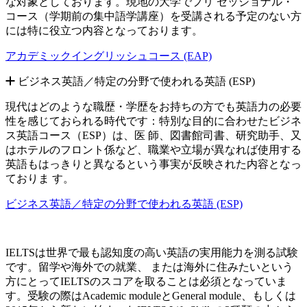
な対象としております。現地の大学でプリ セッショナル・
コース（学期前の集中語学講座）を受講される予定のない方
には特に役立つ内容となっております。
アカデミックイングリッシュコース (EAP)
ビジネス英語／特定の分野で使われる英語 (ESP)
現代はどのような職歴・学歴をお持ちの方でも英語力の必要
性を感じておられる時代です：特別な目的に合わせたビジネ
ス英語コース（ESP）は、医 師、図書館司書、研究助手、又
はホテルのフロント係など、職業や立場が異なれば使用する
英語もはっきりと異なるという事実が反映された内容となっ
ておりま す。
ビジネス英語／特定の分野で使われる英語 (ESP)
IELTSは世界で最も認知度の高い英語の実用能力を測る試験
です。留学や海外での就業、 または海外に住みたいという
方にとってIELTSのスコアを取ることは必須となっていま
す。受験の際はAcademic moduleとGeneral module、もしくは