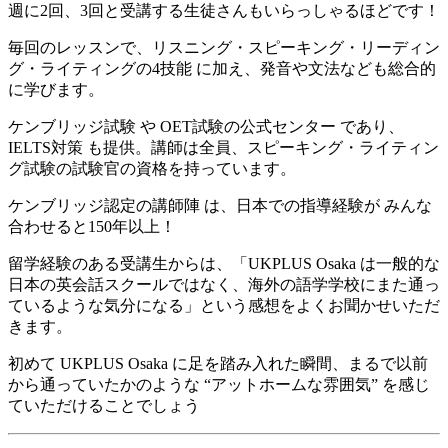
週に2回、3回と受講する生徒さんもいらっしゃるほどです！
毎回のレッスンで、リスニング・スピーキング・リーディン
グ・ライティングの4技能 に加え、発音や文法なども総合的
に学びます。
ケンブリッジ試験 や OET試験の公式センター であり、
IELTS対策 も提供。講師は全員、スピーキング・ライティン
グ試験の試験官の資格を持っています。
ケンブリッジ認定の講師陣 は、日本での指導経験が みんな
合わせると150年以上！
留学経験のある受講生からは、「UKPLUS Osaka は一般的な
日本の英会話スクールではなく、海外の語学学校にまた通っ
ているような気分になる」という感想をよくお聞かせいただ
きます。
初めて UKPLUS Osaka に足を踏み入れた瞬間、まるで以前
から通っていたかのような “アットホームな雰囲気” を感じ
ていただけることでしょう