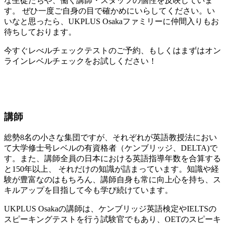
な生徒たちや、働く講師・スタッフの個性を反映していま
す。 ぜひ一度ご自身の目で確かめにいらしてください。い
いなと思ったら、UKPLUS Osakaファミリーに仲間入りもお
待ちしております。
今すぐレべルチェックテストのご予約、もしくはまずはオン
ラインレベルチェックをお試しください！
講師
総勢8名の小さな集団ですが、それぞれが英語教授法におい
て大学修士号レベルの有資格者（ケンブリッジ、DELTA)で
す。また、講師全員の日本における英語指導年数を合算する
と150年以上、 それだけの知識が詰まっています。知識や経
験が豊富なのはもちろん、講師自身も常に向上心を持ち、ス
キルアップを目指して今も学び続けています。
UKPLUS Osakaの講師は、ケンブリッジ英語検定やIELTSの
スピーキングテストを行う試験官でもあり、OETのスピーキ