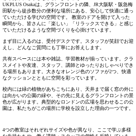
UKPLUS Osakaは、グランフロントの隣、JR大阪駅・阪急梅
田駅から徒歩数分の便利な場所にある、安心して快適に通っ
ていただける学びの空間です。 教室のドアを開けて入った
瞬間から、皆さんに「楽しい」「リラックスできる」と感じ
ていただけるような空間づくりを心掛けています。
まず目に入るのは、受付デスクです。スタッフが笑顔でお迎
えし、どんなご質問にも丁寧にお答えします。
共有スペースには本や雑誌、学習教材が揃っています。クラ
スメイトや友達、スタッフ、講師とゆったりおしゃべりでき
る場所もあります。大きなオレンジ色のソファが2つ、快適
なクッションとともに空間を彩っています。
校内には緑の植物があちこちにあり、天井まで届く窓の外に
は向かいの公園の緑や、その先に見えるグランフロントの景
色が広がります。典型的なロンドンの広場を思わせるこの公
園は、私たちがこの場所に学校を設立した理由の一つです。
4つの教室はそれぞれサイズや色が異なり、ここで学ぶ多様