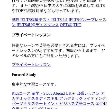
行っている医療英語試験 (OET )を受験できる場所で
す。 また当校から日本の大学に講師を派遣してIELTS
やTOEFL試験対策なども行っています。
試験
IELTS模擬テスト
IELTS 1:1
IELTSグループレッス
ン
IELTS4U@ディスタンス
OET4U
TKT
プライベートレッスン
特別なシーンで英語を必要とされる方には、プライベ
ートレッスンがおすすめです。初級から上級まで、ど
のレベルの方にもご利用いただけます。
プライベートレッスン
Focused Study
集中的な学習コースです。
Kidsコース
留学・Study Abroad UK＋
出張レッスン
ア
カデミックスタディスキル
アカデミックライティング
パーソナルステートメント
ビジネス英語コース
エグゼ
クティブ・イングリッシュ