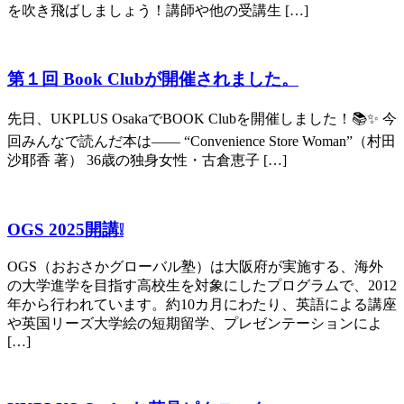
を吹き飛ばしましょう！講師や他の受講生 […]
第１回 Book Clubが開催されました。
先日、UKPLUS OsakaでBOOK Clubを開催しました！📚✨ 今
回みんなで読んだ本は―― “Convenience Store Woman”（村田
沙耶香 著） 36歳の独身女性・古倉恵子 […]
OGS 2025開講❕
OGS（おおさかグローバル塾）は大阪府が実施する、海外
の大学進学を目指す高校生を対象にしたプログラムで、2012
年から行われています。約10カ月にわたり、英語による講座
や英国リーズ大学絵の短期留学、プレゼンテーションによ
[…]