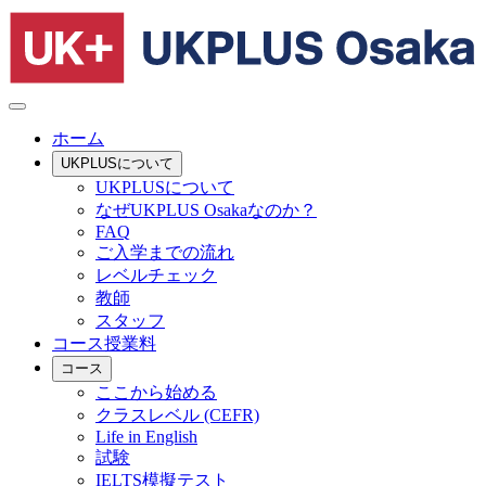
ホーム
UKPLUSについて
UKPLUSについて
なぜUKPLUS Osakaなのか？
FAQ
ご入学までの流れ
レベルチェック
教師
スタッフ
コース授業料
コース
ここから始める
クラスレベル (CEFR)
Life in English
試験
IELTS模擬テスト